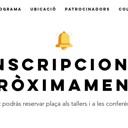
OGRAMA
UBICACIÓ
PATROCINADORS
CO
nscripcio
ròximame
 podràs reservar plaça als tallers i a les confer