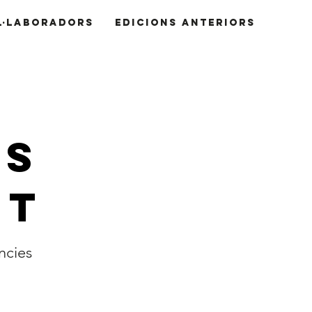
L·LABORADORS
EDICIONS ANTERIORS
ns
nt
ències