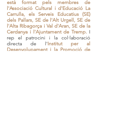
està format pels membres de
l'Associació Cultural i d'Educació La
Carrulla, els Serveis Educatius (SE)
dels Pallars, SE de l'Alt Urgell, SE de
l'Alta Ribagorça i Val d'Aran, SE de la
Cerdanya i l'Ajuntament de Tremp.
I
rep el patrocini i la col·laboració
directa de l'
Institut per al
Desenvolupament i la Promoció de
l'Alt Pirineu i Aran (IDAPA), la
Generalitat de Catalunya
Departament d'Educació i Formació
Professional dels Serveis Territorials a
l'Alt Pirineu i Aran, els Ferrocarrils de
la Generalitat de Catalunya- Espot-
Port Ainé- Pallars, el Parc Nacional
d'Aigüestortes i Estany de Sant
Maurici, la Generalotat de Catalunya
(Departament de Cultura), el Geoparc
Orígens als Pirineus Catalans i la
Diputació de Lleida.
Per a contactar amb l'organització:
fira.lacarrulla@gmail.com