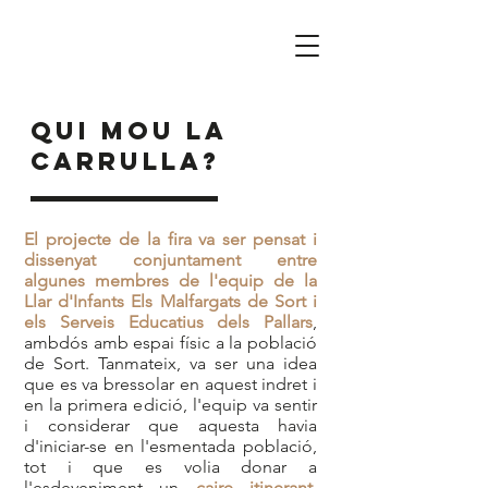
qui mou la
carrulla?
El projecte de la fira va ser pensat i
dissenyat conjuntament entre
algunes membres de l'equip de la
Llar d'Infants Els Malfargats de Sort i
els Serveis Educatius dels Pallars
,
ambdós amb espai físic a la població
de Sort. Tanmateix, va ser una idea
que es va bressolar en aquest indret i
en la primera edició, l'equip va sentir
i considerar que aquesta havia
d'iniciar-se en l'esmentada població,
tot i que es vol
ia donar a
l'esdeveniment un
caire itinerant
,